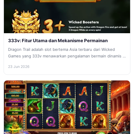
333v: Fitur Utama dan Mekanisme Permainan
Dragon Trail adalah slot bertema Asia terbaru dari Wicked
Games yang 333v menawarkan pengalaman bermain dinamis di
atas grid 5×5...
23 Jun 2026