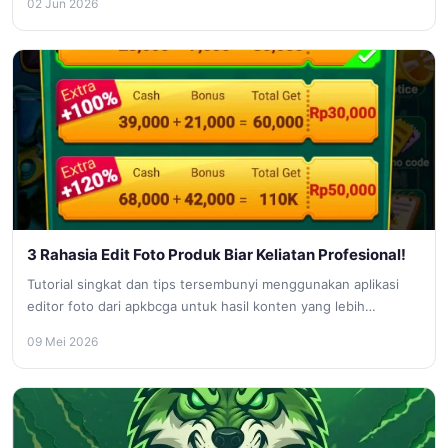
02 Jun 2026
3 Rahasia Edit Foto Produk Biar Keliatan Profesional!
Tutorial singkat dan tips tersembunyi menggunakan aplikasi
editor foto dari apkbcga untuk hasil konten yang lebih
profesional.
09 Mei 2026