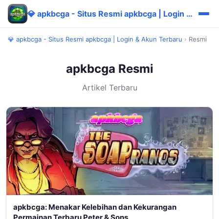
💎 apkbcga - Situs Resmi apkbcga | Login & Akun Terbaru
💎 apkbcga - Situs Resmi apkbcga | Login & Akun Terbaru
›
Resmi
apkbcga Resmi
Artikel Terbaru
apkbcga: Menakar Kelebihan dan Kekurangan
Permainan Terbaru Peter & Sons