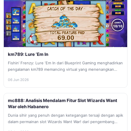
km789: Lure ‘Em In
Fishin’ Frenzy: Lure ‘Em In dari Blueprint Gaming menghadirkan
pengalaman km789 memancing virtual yang menenangkan
dengan estetika kartun yang cerah...
06 Jun 2026
mc888: Analisis Mendalam Fitur Slot Wizards Want
War oleh Habanero
Dunia sihir yang penuh dengan ketegangan tersaji dengan apik
dalam permainan slot Wizards Want War! dari pengembang
Habanero. Permainan ini...