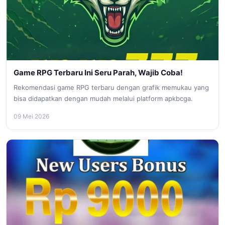
Game RPG Terbaru Ini Seru Parah, Wajib Coba!
Rekomendasi game RPG terbaru dengan grafik memukau yang
bisa didapatkan dengan mudah melalui platform apkbcga.
09 Mei 2026