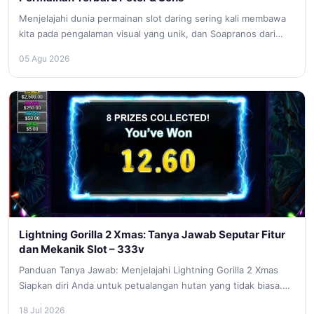
Menjelajahi dunia permainan slot daring sering kali membawa
kita pada pengalaman visual yang unik, dan Soapranos dari
Peter & Sons...
05 Agu 2026
Lightning Gorilla 2 Xmas: Tanya Jawab Seputar Fitur
dan Mekanik Slot – 333v
Panduan Tanya Jawab: Menjelajahi Lightning Gorilla 2 Xmas
Siapkan diri Anda untuk petualangan hutan yang tidak biasa.
Lightning Gorilla 2...
18 Jul 2026