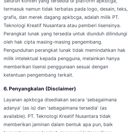
Seluruh konten yang tersedia di platform apkbcga,
termasuk namun tidak terbatas pada logo, desain, teks,
grafis, dan merek dagang apkbcga, adalah milik PT.
Teknologi Kreatif Nusantara atau pemberi lisensinya.
Perangkat lunak yang tersedia untuk diunduh dilindungi
oleh hak cipta masing-masing pengembang.
Pengunduhan perangkat lunak tidak memindahkan hak
milik intelektual kepada pengguna, melainkan hanya
memberikan lisensi penggunaan sesuai dengan
ketentuan pengembang terkait.
6. Penyangkalan (Disclaimer)
Layanan apkbcga disediakan secara 'sebagaimana
adanya' (as is) dan 'sebagaimana tersedia' (as
available). PT. Teknologi Kreatif Nusantara tidak
memberikan jaminan dalam bentuk apa pun, baik