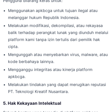
Pengguna dilarang keras untuk:
Menggunakan apkbcga untuk tujuan ilegal atau
melanggar hukum Republik Indonesia.
Melakukan modifikasi, dekompilasi, atau rekayasa
balik terhadap perangkat lunak yang diunduh melalui
platform kami tanpa izin tertulis dari pemilik hak
cipta.
Mengunggah atau menyebarkan virus, malware, atau
kode berbahaya lainnya.
Mengganggu integritas atau kinerja platform
apkbcga.
Melakukan tindakan yang dapat merugikan reputasi
PT. Teknologi Kreatif Nusantara.
5. Hak Kekayaan Intelektual