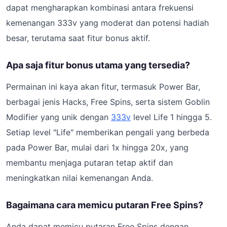
dapat mengharapkan kombinasi antara frekuensi
kemenangan 333v yang moderat dan potensi hadiah
besar, terutama saat fitur bonus aktif.
Apa saja fitur bonus utama yang tersedia?
Permainan ini kaya akan fitur, termasuk Power Bar,
berbagai jenis Hacks, Free Spins, serta sistem Goblin
Modifier yang unik dengan
333v
level Life 1 hingga 5.
Setiap level "Life" memberikan pengali yang berbeda
pada Power Bar, mulai dari 1x hingga 20x, yang
membantu menjaga putaran tetap aktif dan
meningkatkan nilai kemenangan Anda.
Bagaimana cara memicu putaran Free Spins?
Anda dapat memicu putaran Free Spins dengan