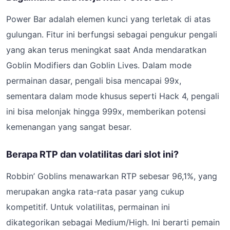
Power Bar adalah elemen kunci yang terletak di atas
gulungan. Fitur ini berfungsi sebagai pengukur pengali
yang akan terus meningkat saat Anda mendaratkan
Goblin Modifiers dan Goblin Lives. Dalam mode
permainan dasar, pengali bisa mencapai 99x,
sementara dalam mode khusus seperti Hack 4, pengali
ini bisa melonjak hingga 999x, memberikan potensi
kemenangan yang sangat besar.
Berapa RTP dan volatilitas dari slot ini?
Robbin’ Goblins menawarkan RTP sebesar 96,1%, yang
merupakan angka rata-rata pasar yang cukup
kompetitif. Untuk volatilitas, permainan ini
dikategorikan sebagai Medium/High. Ini berarti pemain