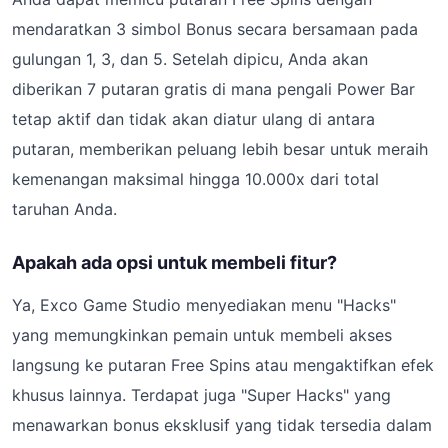
mendaratkan 3 simbol Bonus secara bersamaan pada
gulungan 1, 3, dan 5. Setelah dipicu, Anda akan
diberikan 7 putaran gratis di mana pengali Power Bar
tetap aktif dan tidak akan diatur ulang di antara
putaran, memberikan peluang lebih besar untuk meraih
kemenangan maksimal hingga 10.000x dari total
taruhan Anda.
Apakah ada opsi untuk membeli fitur?
Ya, Exco Game Studio menyediakan menu "Hacks"
yang memungkinkan pemain untuk membeli akses
langsung ke putaran Free Spins atau mengaktifkan efek
khusus lainnya. Terdapat juga "Super Hacks" yang
menawarkan bonus eksklusif yang tidak tersedia dalam