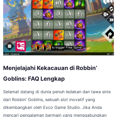
Menjelajahi Kekacauan di Robbin’
Goblins: FAQ Lengkap
Selamat datang di dunia penuh ledakan dan tawa sinis
dari Robbin’ Goblins, sebuah slot inovatif yang
dikembangkan oleh Exco Game Studio. Jika Anda
mencari pengalaman bermain yang menggabungkan