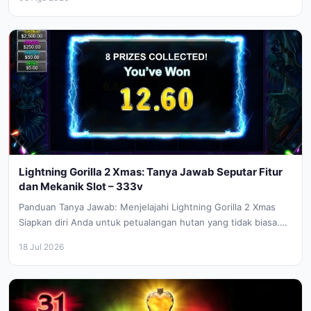
Lightning Gorilla 2 Xmas: Tanya Jawab Seputar Fitur
dan Mekanik Slot – 333v
Panduan Tanya Jawab: Menjelajahi Lightning Gorilla 2 Xmas
Siapkan diri Anda untuk petualangan hutan yang tidak biasa.
Lightning Gorilla 2...
18 Jul 2026