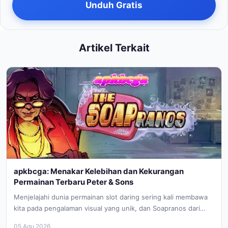
Unduh Gratis
Artikel Terkait
apkbcga: Menakar Kelebihan dan Kekurangan
Permainan Terbaru Peter & Sons
Menjelajahi dunia permainan slot daring sering kali membawa
kita pada pengalaman visual yang unik, dan Soapranos dari
Peter & Sons...
05 Agu 2026